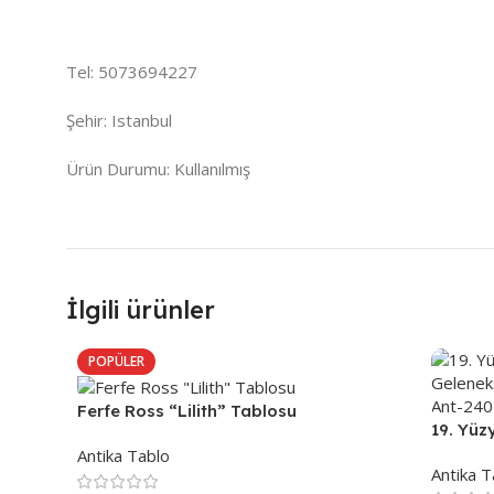
Tel: 5073694227
Şehir: Istanbul
Ürün Durumu: Kullanılmış
İlgili ürünler
POPÜLER
Ferfe Ross “Lilith” Tablosu
19. Yüz
Gelenek
Antika Tablo
Antika T
Ant-24