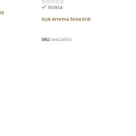
Stokta
00
Açık Artırma Sona Erdi
Açık Artırma Bitti!
SKU:
Ant-24003