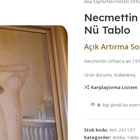
Ana Sayfa
Necmettin Orhan
Necmettin 
Nü Tablo
Açık Artırma So
Necmettin Orhan’a ait 1974
Ürün durumu:
Kullanılmış
Karşılaştırma Listem
6
kişi şimdi bu ese
Stok kodu:
Ant-241137
Kategoriler:
Antika Tablo