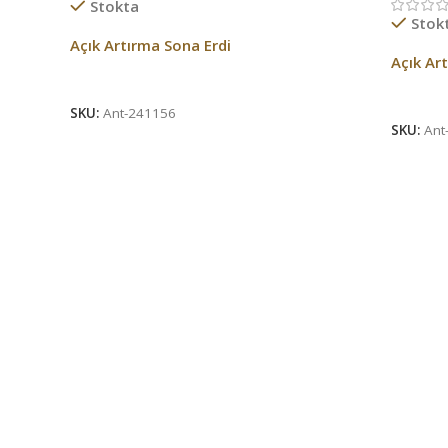
Stokta
Stok
Açık Artırma Sona Erdi
Açık Ar
Açık Artırma Bitti!
Açık Ar
SKU:
Ant-241156
SKU:
Ant