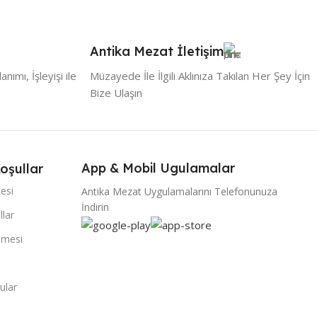
Antika Mezat İletişim
ımı, İşleyişi ile
Müzayede İle İlgili Aklınıza Takılan Her Şey İçin
Bize Ulaşın
App & Mobil Ugulamalar
oşullar
mesi
Antika Mezat Uygulamalarını Telefonunuza
İndirin
llar
şmesi
ular