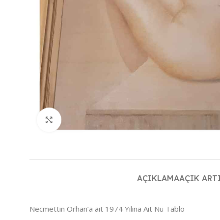
Büyütmek için tıklayın
AÇIKLAMA
AÇIK ART
Necmettin Orhan’a ait 1974 Yılına Ait Nü Tablo