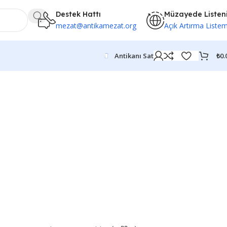
Destek Hattı
Müzayede Listen
mezat@antikamezat.org
Açık Artırma Liste
₺
0.
Antikanı Sat