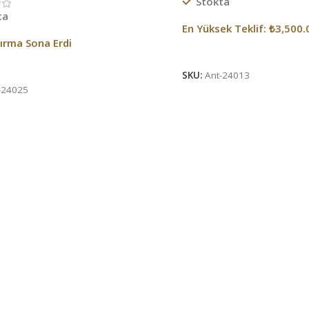
Stokta
ta
En Yüksek Teklif:
₺
3,500.
tırma Sona Erdi
Açık Artırma Bitti!
tırma Bitti!
SKU:
Ant-24013
-24025