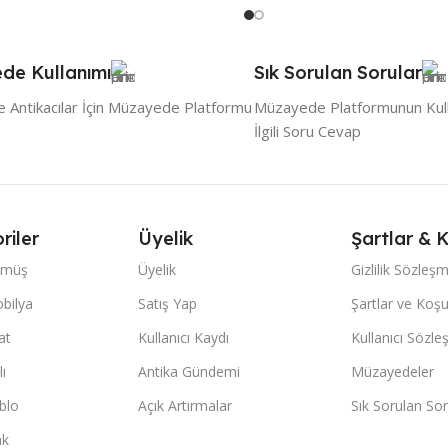
de Kullanımı
Sık Sorulan Sorular
ve Antikacılar İçin Müzayede Platformu
Müzayede Platformunun Kullan
İlgili Soru Cevap
riler
Üyelik
Şartlar & K
ümüş
Üyelik
Gizlilik Sözleş
bilya
Satış Yap
Şartlar ve Koşu
at
Kullanıcı Kaydı
Kullanıcı Sözle
lı
Antika Gündemi
Müzayedeler
blo
Açık Artırmalar
Sık Sorulan Sor
ak