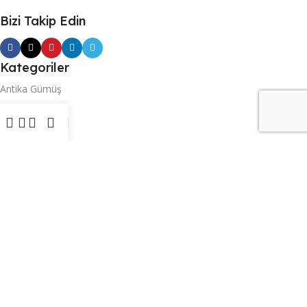
Bizi Takip Edin
Kategoriler
Antika Gümüş
Antika Mobilya
Antika Saat
Antika Halı
Antika Tablo
Antika Plak
Üyelik
Üyelik
Satış Yap
Kullanıcı Kaydı