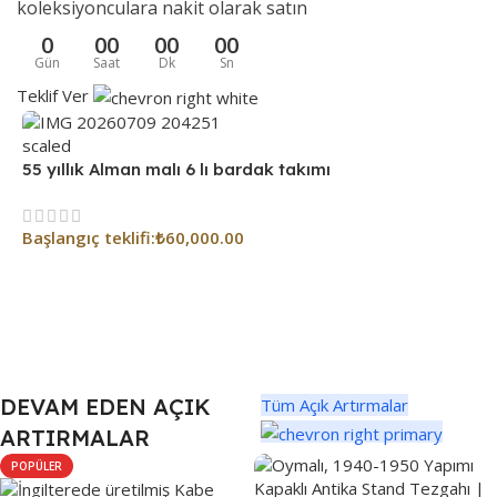
koleksiyonculara nakit olarak satın
0
00
00
00
Gün
Saat
Dk
Sn
Teklif Ver
55 yıllık Alman malı 6 lı bardak takımı
A
Başlangıç ​​teklifi:
₺
60,000.00
B
DEVAM EDEN AÇIK
Tüm Açık Artırmalar
ARTIRMALAR
POPÜLER