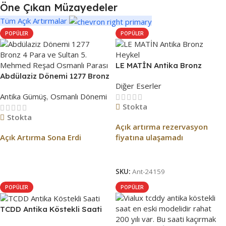
Öne Çıkan Müzayedeler
Tüm Açık Artırmalar
POPÜLER
POPÜLER
LE MATİN Antika Bronz
Abdülaziz Dönemi 1277 Bronz
Heykel
Diğer Eserler
4 Para ve Sultan 5. Mehmed
Antika Gümüş
,
Osmanlı Dönemi
Reşad Osmanlı Parası
Stokta
Stokta
Açık artırma rezervasyon
Açık Artırma Sona Erdi
fiyatına ulaşamadı
Açık Artırma Bitti!
Açık Artırma Bitti!
SKU:
Ant-24159
POPÜLER
POPÜLER
TCDD Antika Köstekli Saati