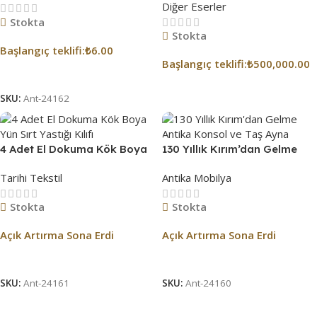
Diğer Eserler
Stokta
Stokta
Başlangıç ​​teklifi:
₺
6.00
Başlangıç ​​teklifi:
₺
500,000.00
Açık Artırmaya Katıl
Açık Artırmaya Katıl
SKU:
Ant-24162
4 Adet El Dokuma Kök Boya
130 Yıllık Kırım’dan Gelme
Yün Sırt Yastığı Kılıfı
Antika Konsol ve Taş Ayna
Tarihi Tekstil
Antika Mobilya
Stokta
Stokta
Açık Artırma Sona Erdi
Açık Artırma Sona Erdi
Açık Artırma Bitti!
Açık Artırma Bitti!
SKU:
Ant-24161
SKU:
Ant-24160