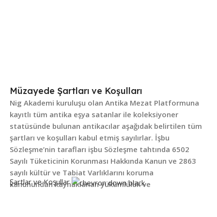
Müzayede Şartları ve Koşulları
Nig Akademi kuruluşu olan Antika Mezat Platformuna
kayıtlı tüm antika eşya satanlar ile koleksiyoner
statüsünde bulunan antikacılar aşağıdak belirtilen tüm
şartları ve koşulları kabul etmiş sayılırlar. İşbu
Sözleşme’nin tarafları işbu Sözleşme tahtında 6502
Sayılı Tüketicinin Korunması Hakkında Kanun ve
2863
sayılı kültür ve Tabiat Varlıklarını koruma
Şartlar ve Koşullar
kanunundan
kaynaklanan yükümlülük ve
sorumluluklarını bildiklerini ve anladıklarını kabul ve
beyan ederler.