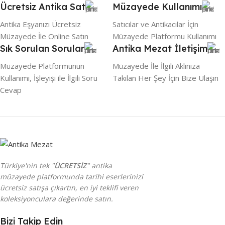
Ücretsiz Antika Sat
Müzayede Kullanımı
İşbu Sözleşmenin akdedilmesi tarafların akdetmiş
Antika Eşyanızı Ücretsiz
oldukları web sitesi üyelik sözleşmelerinin ve benzeri
Satıcılar ve Antikacılar İçin
Müzayede İle Online Satın
sözleşmelerin hükümlerinin ifasını engellemeyecek
Müzayede Platformu Kullanımı
Sık Sorulan Sorular
Antika Mezat İletişim
olduğunu kabul ve beyan ederler.
Müzayede Platformunun
Müzayede İle İlgili Aklınıza
Kullanımı, İşleyişi ile İlgili Soru
Takılan Her Şey İçin Bize Ulaşın
Cevap
Müzayede Şartları ve Koşulları
Satışa sunulan tüm eşyalar 2863 Sayılı Kültür ve Tabiat
Varlıklarını koruma kanununa göre satıcılar tarafından kontrol
edilir, kanun kapsamına giren ve gerek görülenler satıcı
tarafından belgelendirilir.
Türkiye'nin tek "
ÜCRETSİZ
" antika
Satın alınan antika esere ait
Antika Mezat tarafından
müzayede platformunda tarihi eserlerinizi
herhangi bir ücret talep edilmez
. Eserin satış bedeli,
ücretsiz satışa çıkartın, en iyi teklifi veren
satıcının sattım demesinden sonraki çekiç fiyatı üzerinden
koleksiyonculara değerinde satın.
veya internet müzayedesinde verilen son pey miktarı
üzerinden satıcıya ödemek zorundadır. Alıcı, satış bedelinin
Bizi Takip Edin