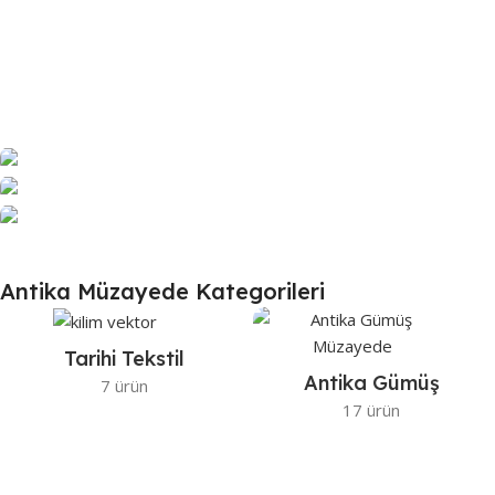
Açık Artırma Başladı
Antika Tablo
0
00
00
00
Açık Artırmaya Katıl
Antika Halı
Antika Müzayede Kategorileri
Gün
Saat
Dk
Sn
Müzayedeye Katıl
Teklif Ver
Teklif Ver
Teklif Ver
Tarihi Tekstil
Antika Gümüş
7 ürün
17 ürün