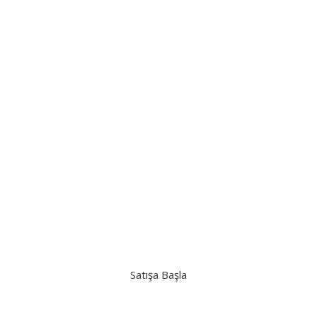
Antika Müzayedeleri
Antika Müzayede Platformunda, tarihi eşyalarınızı ücretsiz satışa
çıkartın, en iyi teklifi veren antikacılara değerinde satın.
Satışa Başla