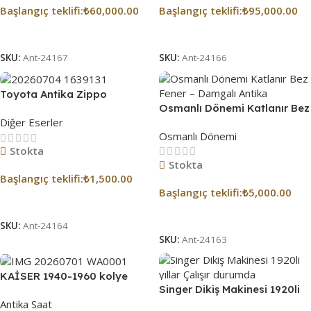
Başlangıç ​​teklifi:
₺
60,000.00
Başlangıç ​​teklifi:
₺
95,000.00
Açık Artırmaya Katıl
Açık Artırmaya Katıl
SKU:
Ant-24167
SKU:
Ant-24166
Toyota Antika Zippo
Osmanlı Dönemi Katlanır Bez
Çakmak Gümüş
Diğer Eserler
Fener – Damgalı Antika
Osmanlı Dönemi
Stokta
Stokta
Başlangıç ​​teklifi:
₺
1,500.00
Başlangıç ​​teklifi:
₺
5,000.00
Açık Artırmaya Katıl
Açık Artırmaya Katıl
SKU:
Ant-24164
SKU:
Ant-24163
KAİSER 1940-1960 kolye
Singer Dikiş Makinesi 1920li
saat
Antika Saat
yıllar Çalışır durumda