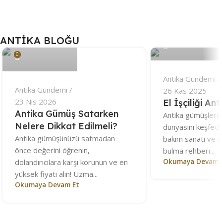
Antika
Antika
Antika
Antika Mezat
Gramofon
Mobilya
Mücevher
Antika Mezat
Müzayedeye
Müzayedeye
Açık
ANTİKA BLOĞU
0
Katıl
Katıl
Artırmaya
0
Katıl
Detaylar
Detaylar
Antika Gündemi
Detaylar
Antika Gündemi
26 Kas 2025
23 Nis 2026
El İşçiliği An
Antika Gümüş Satarken
Antika gümüşlerin
Nelere Dikkat Edilmeli?
dünyasını keşfedin
Antika gümüşünüzü satmadan
bakım sanatı ve n
önce değerini öğrenin,
bulma rehberi...
Okumaya Devam 
dolandırıcılara karşı korunun ve en
yüksek fiyatı alın! Uzma...
Okumaya Devam Et