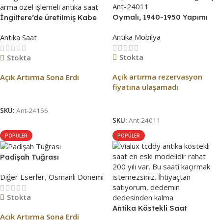
Oymalı, 1940-1950 Yapımı
İngiltere’de üretilmiş Kabe
Kapaklı Antika Stand
arma özel işlemeli antika
Antika Mobilya
Antika Saat
Tezgahı | Ant-24011
saat
Stokta
Stokta
Açık artırma rezervasyon
Açık Artırma Sona Erdi
fiyatına ulaşamadı
Açık Artırma Bitti!
Açık Artırma Bitti!
SKU:
Ant-24156
SKU:
Ant-24011
POPÜLER
POPÜLER
Padişah Tuğrası
Diğer Eserler
,
Osmanlı Dönemi
Stokta
Antika Köstekli Saat
Açık Artırma Sona Erdi