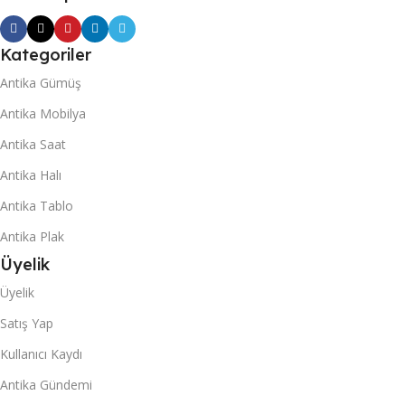
tamamını ödeyerek eseri en geç 15 (Onbeş) iş günü
içerisinde teslim almalıdır. Bu süre zarfında eserin satış
bedeli tam olarak ödenmediği taktirde,
Kategoriler
www.antikamezat.org veya Müzayede satıcısı dilerse satış
Antika Gümüş
akdini herhangi bir ihtara lüzum kalmaksızın fesh edebilir.
Antika Mobilya
Bir kez pey ileri süren alıcı, kendisini meşru şekilde aşan bir
diğer pey kabul edilene kadar peyinden sorumlu olarak kalır.
Antika Saat
Müzayedede fiyat artırımı sarih şekilde bayrak kaldırmak ve
Antika Halı
internet üzerinden teklif vermek suretiyle yapılır. Alıcı
bayrak kaldırmak sureti ile yapmış olduğu teklif ile bağlıdır.
Antika Tablo
Alıcı, müzayedenin her ne sebeple olursa olsun butlanını
Antika Plak
dermayen edemez. Bayrağın her kaldırılışının ne kadar
Üyelik
değer artışını ifade ettiğini belirleme ve bu değeri
değiştirme yetkisi satıcı tarafından belirlenir ve
Üyelik
antikamezat.org tarafından sisteme tanımlanır.
Satış Yap
Restorasyon, tamir veya bazı bölümlerin yenilenmesi
Kullanıcı Kaydı
açıklama alanına Satıcı tarafından yapılmak zorundadır. Tamir
veya bazı bölümlerin yenilenmesinden dolayı Müzayede
Antika Gündemi
Sitesi (Nig Akademi) sorumlu tutulamaz. Eserler müzayede