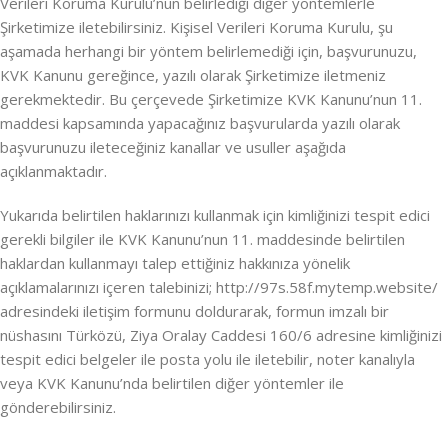
Verileri Koruma Kurulu’nun belirlediği diğer yöntemlerle
Şirketimize iletebilirsiniz. Kişisel Verileri Koruma Kurulu, şu
aşamada herhangi bir yöntem belirlemediği için, başvurunuzu,
KVK Kanunu gereğince, yazılı olarak Şirketimize iletmeniz
gerekmektedir. Bu çerçevede Şirketimize KVK Kanunu’nun 11.
maddesi kapsamında yapacağınız başvurularda yazılı olarak
başvurunuzu ileteceğiniz kanallar ve usuller aşağıda
açıklanmaktadır.
Yukarıda belirtilen haklarınızı kullanmak için kimliğinizi tespit edici
gerekli bilgiler ile KVK Kanunu’nun 11. maddesinde belirtilen
haklardan kullanmayı talep ettiğiniz hakkınıza yönelik
açıklamalarınızı içeren talebinizi; http://97s.58f.mytemp.website/
adresindeki iletişim formunu doldurarak, formun imzalı bir
nüshasını Türközü, Ziya Oralay Caddesi 160/6 adresine kimliğinizi
tespit edici belgeler ile posta yolu ile iletebilir, noter kanalıyla
veya KVK Kanunu’nda belirtilen diğer yöntemler ile
gönderebilirsiniz.