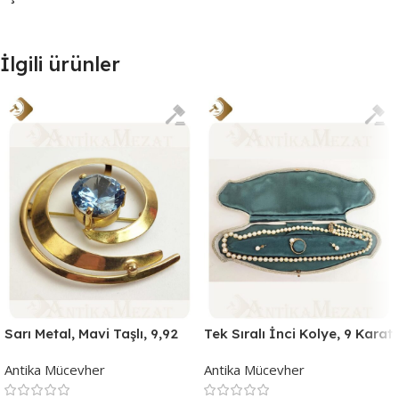
İlgili ürünler
Sarı Metal, Mavi Taşlı, 9,92
Tek Sıralı İnci Kolye, 9 Karat
Gram Özel Tasarım Antika
Altın Yüzük, İnci Kolye
Antika Mücevher
Antika Mücevher
Broş | Ant-24012
Antika Mücevher Takımı |
Ant-24006