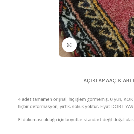
Büyütmek için tıklayın
AÇIKLAMA
AÇIK ART
4 adet tamamen orijinal, hiç işlem görmemiş, 0 yün, KÖK B
hiçbir deformasyon, yırtık, sökük yoktur. Fiyat DÖRT YAST
El dokuması olduğu için boyutlar standart değil doğal o