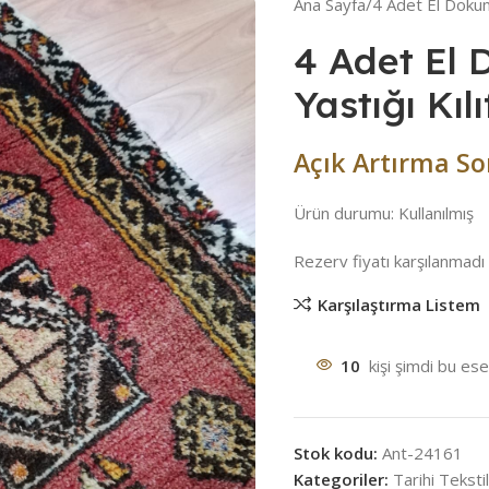
Ana Sayfa
4 Adet El Dokuma
4 Adet El
Yastığı Kılı
Açık Artırma So
Ürün durumu:
Kullanılmış
Rezerv fiyatı karşılanmadı
Karşılaştırma Listem
10
kişi şimdi bu es
Stok kodu:
Ant-24161
Kategoriler:
Tarihi Tekstil