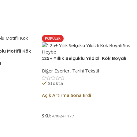
POPÜLER
lu Motifli Kök
125+ Yıllık Selçuklu Yıldızlı Kök Boyalı
l
Süs Heybe
Diğer Eserler
,
Tarihi Tekstil
Stokta
Açık Artırma Sona Erdi
Açık Artırma Bitti!
SKU:
Ant-241177