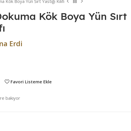
 Kök Boya Yün Sırt Yastığı Kılıfı
 Dokuma Kök Boya Yün Sırt
fı
na Erdi
Favori Listeme Ekle
ere bakıyor