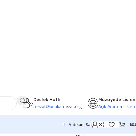
Destek Hattı
Müzayede Listen
mezat@antikamezat.org
Açık Artırma Liste
₺
0.
Antikanı Sat