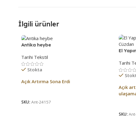
İlgili ürünler
Antika heybe
El Yapı
Tarihi Tekstil
Cüzdan
Tarihi Te
Stokta
Stok
Açık Artırma Sona Erdi
Açık ar
Açık Artırma Bitti!
ulaşam
SKU:
Ant-24157
Açık Ar
SKU:
Ant