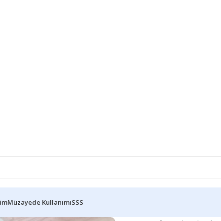
şim
Müzayede Kullanımı
SSS