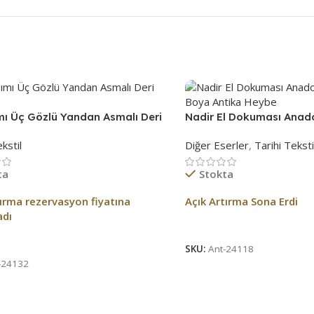
mı Üç Gözlü Yandan Asmalı Deri
Nadir El Dokuması Anado
Boya Antika Heybe
kstil
Diğer Eserler
,
Tarihi Teksti
ta
Stokta
tırma rezervasyon fiyatına
Açık Artırma Sona Erdi
adı
Açık Artırma Bitti!
tırma Bitti!
SKU:
Ant-24118
-24132