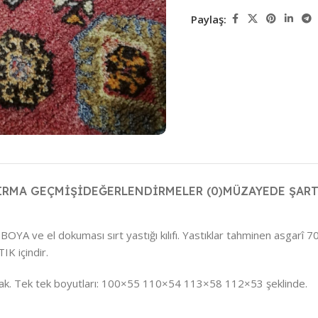
Paylaş:
IRMA GEÇMIŞI
DEĞERLENDIRMELER (0)
MÜZAYEDE ŞART
OYA ve el dokuması sırt yastığı kılıfı. Yastıklar tahminen asgarî 7
IK içindir.
larak. Tek tek boyutları: 100×55 110×54 113×58 112×53 şeklinde.